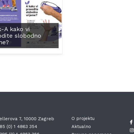
-A kako vi
odite slobodno
me?
O projektu
ellerova 7, 10000 Zagreb
85 (0) 1 4863 354
Aktualno