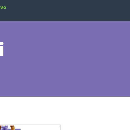
avo
i