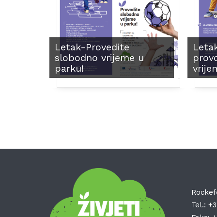
Letak-Provedite
Letak
slobodno vrijeme u
prov
parku!
vrije
Rockef
Tel.:
+3