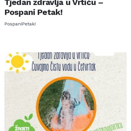
Tjedan zdravlja u Vrtiću –
Pospani Petak!
PospaniPetak!