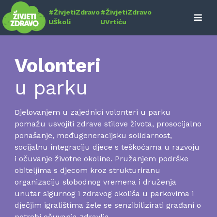
Skip
#ŽivjetiZdravo
#ŽivjetiZdravo
to
UŠkoli
UVrtiću
content
Volonteri
u parku
Djelovanjem u zajednici volonteri u parku
pomažu usvojiti zdrave stilove života, prosocijalno
ponašanje, međugeneracijsku solidarnost,
socijalnu integraciju djece s teškoćama u razvoju
i očuvanje životne okoline. Pružanjem podrške
obiteljima s djecom kroz strukturiranu
organizaciju slobodnog vremena i druženja
unutar sigurnog i zdravog okoliša u parkovima i
dječjim igralištima žele se senzibilizirati građani o
potrebi očuvanja zdravlja.