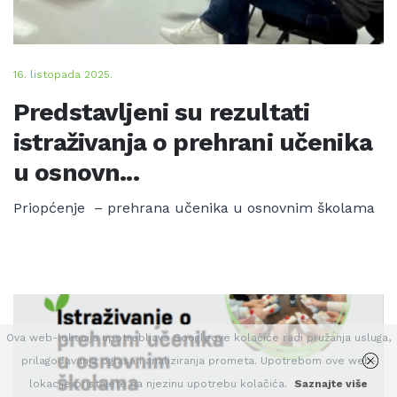
16. listopada 2025.
Predstavljeni su rezultati
istraživanja o prehrani učenika
u osnovn...
Priopćenje – prehrana učenika u osnovnim školama
Ova web-lokacija upotrebljava Googleove kolačiće radi pružanja usluga,
prilagođavanja oglasa i analiziranja prometa. Upotrebom ove web-
lokacije pristajete na njezinu upotrebu kolačića.
Saznajte više