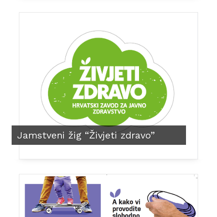
Jamstveni žig “Živjeti zdravo”