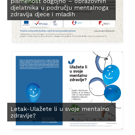
pismenost odgojno – obrazovnih
djelatnika u području mentalnoga
zdravlja djece i mladih
Letak-Ulažete li u svoje mentalno
zdravlje?