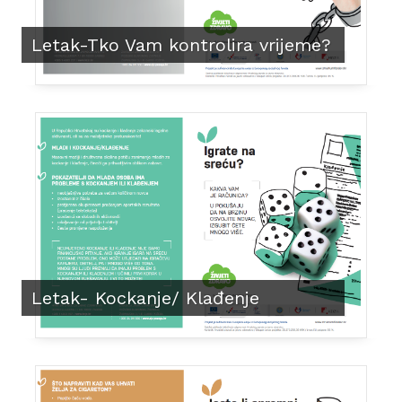
Letak-Tko Vam kontrolira vrijeme?
Letak- Kockanje/ Klađenje