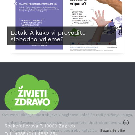
Letak-A kako vi provodite
slobodno vrijeme?
Ova web-lokacija upotrebljava Googleove kolačiće radi pružanja usluga,
prilagođavanja oglasa i analiziranja prometa. Upotrebom ove web-
Rockefellerova 7, 10000 Zagreb
lokacije pristajete na njezinu upotrebu kolačića.
Saznajte više
Tel.:
+385 (0) 1 4863 354