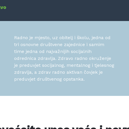
avo
Radno je mjesto, uz obitelj i školu, jedna od
tri osnovne društvene zajednice i samim
time jedna od najvažnijih socijalnih
odrednica zdravlja. Zdravo radno okruženje
je preduvjet socijalnog, mentalnog i tjelesnog
zdravlja, a zdrav radno aktivan čovjek je
preduvjet društvenog opstanka.