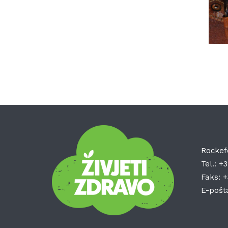
Rockef
Tel.:
+3
Faks:
+
E-pošt