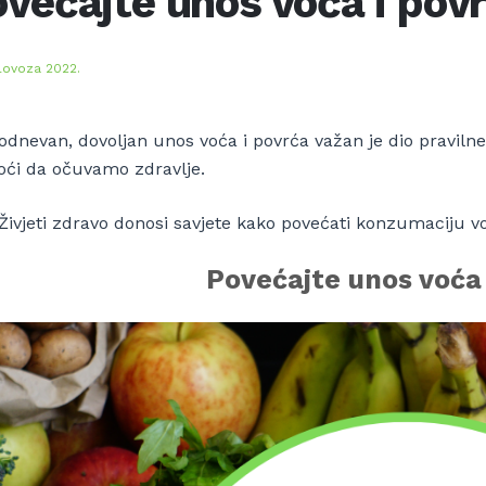
većajte unos voća i povr
lovoza 2022.
odnevan, dovoljan unos voća i povrća važan je dio pravil
ći da očuvamo zdravlje.
Živjeti zdravo donosi savjete kako povećati konzumaciju v
Povećajte unos voća 