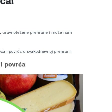
ća!
ne, uravnotežene prehrane i može nam
oća i povrća u svakodnevnoj prehrani.
i povrća