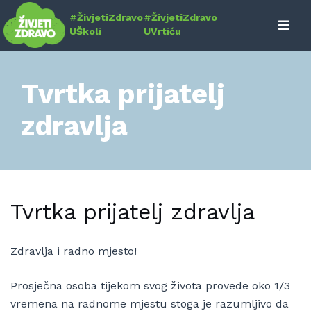
Skip
#ŽivjetiZdravo
#ŽivjetiZdravo
to
UŠkoli
UVrtiću
content
Tvrtka prijatelj
zdravlja
Tvrtka prijatelj zdravlja
Zdravlja i radno mjesto!
Prosječna osoba tijekom svog života provede oko 1/3
vremena na radnome mjestu stoga je razumljivo da