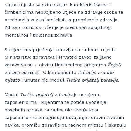
radno mjesto sa svim svojim karakteristikama i
čimbenicima nedvojbeno utječe na zdravlje osobe te
predstavlja važan kontekst za promicanje zdravlja.
Zdravo radno okruženje je preduvjet socijalnog,
mentalnog i tjelesnog zdravlja.
S ciljem unaprjeđenja zdravlja na radnom mjestu
Ministarstvo zdravstva i Hrvatski zavod za javno
zdravstvo su u okviru Nacionalnog programa
Živjeti
zdravo
osmislili IV. komponentu
Zdravlje i radno
mjesto
i unutar nje modul
Tvrtka prijatelj zdravlja
.
Modul
Tvrtka prijatelj zdravlja
je usmjeren
zaposlenicima i klijentima te potiče uvođenje
posebnih oznaka za radna okruženja koja
zaposlenicima omogućuju usvajanje zdravih životnih
navika, promiču zdravlje na radnom mjestu i iskazuju