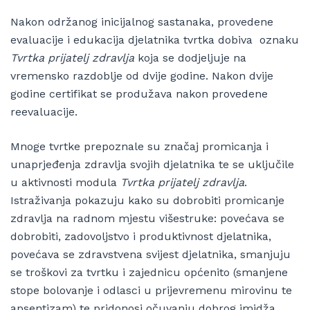
Nakon održanog inicijalnog sastanaka, provedene
evaluacije i edukacija djelatnika tvrtka dobiva oznaku
Tvrtka prijatelj zdravlja
koja se dodjeljuje na
vremensko razdoblje od dvije godine. Nakon dvije
godine certifikat se produžava nakon provedene
reevaluacije.
Mnoge tvrtke prepoznale su značaj promicanja i
unaprjeđenja zdravlja svojih djelatnika te se uključile
u aktivnosti modula
Tvrtka prijatelj zdravlja
.
Istraživanja pokazuju kako su dobrobiti promicanje
zdravlja na radnom mjestu višestruke: povećava se
dobrobiti, zadovoljstvo i produktivnost djelatnika,
povećava se zdravstvena svijest djelatnika, smanjuju
se troškovi za tvrtku i zajednicu općenito (smanjene
stope bolovanje i odlasci u prijevremenu mirovinu te
apsentizam) te pridonosi očuvanju dobrog imidža