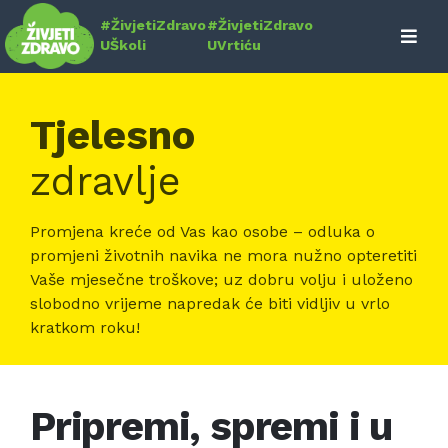
Skip
#ŽivjetiZdravo
#ŽivjetiZdravo
to
UŠkoli
UVrtiću
content
Tjelesno
zdravlje
Promjena kreće od Vas kao osobe – odluka o
promjeni životnih navika ne mora nužno opteretiti
Vaše mjesečne troškove; uz dobru volju i uloženo
slobodno vrijeme napredak će biti vidljiv u vrlo
kratkom roku!
Pripremi, spremi i u