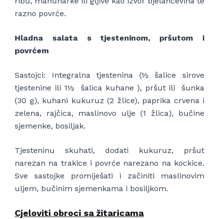
ribu, mahunarke ili gljive kao izvor bjelančevina te
razno povrće.
Hladna salata s tjesteninom, pršutom i
povrćem
Sastojci: Integralna tjestenina (½ šalice sirove
tjestenine ili 1½ šalica kuhane ), pršut ili šunka
(30 g), kuhani kukuruz (2 žlice), paprika crvena i
zelena, rajčica, maslinovo ulje (1 žlica), bučine
sjemenke, bosiljak.
Tjesteninu skuhati, dodati kukuruz, pršut
narezan na trakice i povrće narezano na kockice.
Sve sastojke promiješati i začiniti maslinovim
uljem, bučinim sjemenkama i bosiljkom.
Cjeloviti obroci sa žitaricama