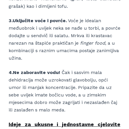
grašak) kao i dimljeni tofu.
3.Uključite voće i povrće.
Voće je idealan
međuobrok i uvijek neka se nađe u torbi, a povrće
dodajte u sendvič ili salatu. Mrkva ili krastavac
narezan na štapiće praktičan je
finger food
, a u
kombinaciji s raznim umacima postaje zanimljiva
užina.
4.Ne zaboravite vodu!
Čak i sasvim mala
dehidracija može uzrokovati glavobolju, opći
umor ili manjak koncentracije. Pripazite da uz
sebe uvijek imate bočicu vode, a u zimskim
mjesecima dobro može zagrijati i nezaslađen čaj
ili zaslađen s malo meda.
Ideje za ukusne i jednostavne cjelovite