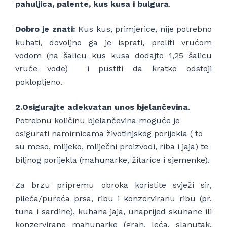
pahuljica, palente, kus kusa i bulgura
.
Dobro je znati:
Kus kus, primjerice, nije potrebno
kuhati, dovoljno ga je isprati, preliti vrućom
vodom (na šalicu kus kusa dodajte 1,25 šalicu
vruće vode) i pustiti da kratko odstoji
poklopljeno.
2.Osigurajte adekvatan unos bjelančevina
.
Potrebnu količinu bjelančevina moguće je
osigurati namirnicama životinjskog porijekla ( to
su meso, mlijeko, mliječni proizvodi, riba i jaja) te
biljnog porijekla (mahunarke, žitarice i sjemenke).
Za brzu pripremu obroka koristite svježi sir,
pileća/pureća prsa, ribu i konzerviranu ribu (pr.
tuna i sardine), kuhana jaja, unaprijed skuhane ili
konzervirane mahunarke (grah, leća, slanutak,