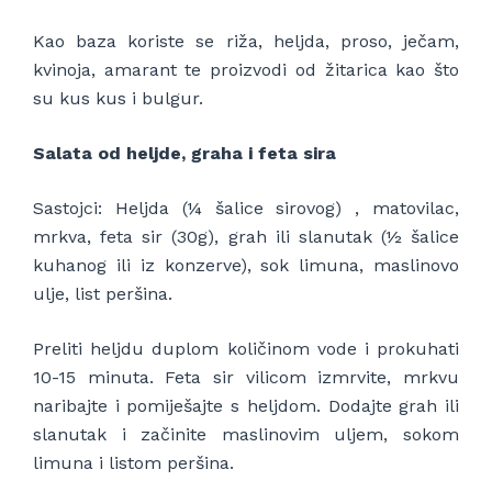
Kao baza koriste se riža, heljda, proso, ječam,
kvinoja, amarant te proizvodi od žitarica kao što
su kus kus i bulgur.
Salata od heljde, graha i feta sira
Sastojci: Heljda (¼ šalice sirovog) , matovilac,
mrkva, feta sir (30g), grah ili slanutak (½ šalice
kuhanog ili iz konzerve), sok limuna, maslinovo
ulje, list peršina.
Preliti heljdu duplom količinom vode i prokuhati
10-15 minuta. Feta sir vilicom izmrvite, mrkvu
naribajte i pomiješajte s heljdom. Dodajte grah ili
slanutak i začinite maslinovim uljem, sokom
limuna i listom peršina.