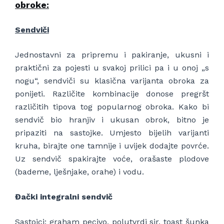
obroke:
Sendviči
Jednostavni za pripremu i pakiranje, ukusni i
praktični za pojesti u svakoj prilici pa i u onoj „s
nogu“, sendviči su klasična varijanta obroka za
ponijeti. Različite kombinacije donose pregršt
različitih tipova tog popularnog obroka. Kako bi
sendvič bio hranjiv i ukusan obrok, bitno je
pripaziti na sastojke. Umjesto bijelih varijanti
kruha, birajte one tamnije i uvijek dodajte povrće.
Uz sendvič spakirajte voće, orašaste plodove
(bademe, lješnjake, orahe) i vodu.
Đački integralni sendvič
Sastojci: graham pecivo, polutvrdi sir, toast šunka