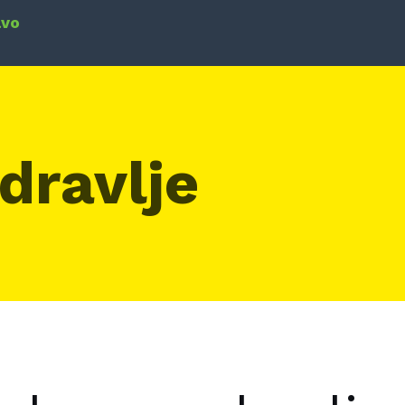
avo
dravlje