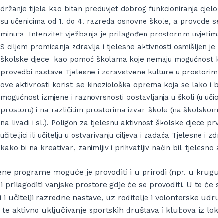
držanje tijela kao bitan preduvjet dobrog funkcioniranja cj
su učenicima od 1. do 4. razreda osnovne škole, a provode se
minuta. Intenzitet vježbanja je prilagođen prostornim uvjetim
S ciljem promicanja zdravlja i tjelesne aktivnosti osmišljen je
školske djece kao pomoć školama koje nemaju mogućnost ko
provedbi nastave Tjelesne i zdravstvene kulture u prostorim
ove aktivnosti koristi se kineziološka oprema koja se lako i b
mogućnost izmjene i raznovrsnosti postavljanja u školi (u učio
prostoru) i na različitim prostorima izvan škole (na školskom
na livadi i sl.). Poligon za tjelesnu aktivnost školske djece
učiteljici ili učitelju u ostvarivanju ciljeva i zadaća Tjelesne i 
kako bi na kreativan, zanimljiv i prihvatljiv način bili tjelesno a
ne programe moguće je provoditi i u prirodi (npr. u krugu 
i i prilagoditi vanjske prostore gdje će se provoditi. U te će
 i učitelji razredne nastave, uz roditelje i volonterske ud
 te aktivno uključivanje sportskih društava i klubova iz l