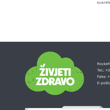
susret
Rockef
Tel.:
+3
Faks:
+
E-pošt