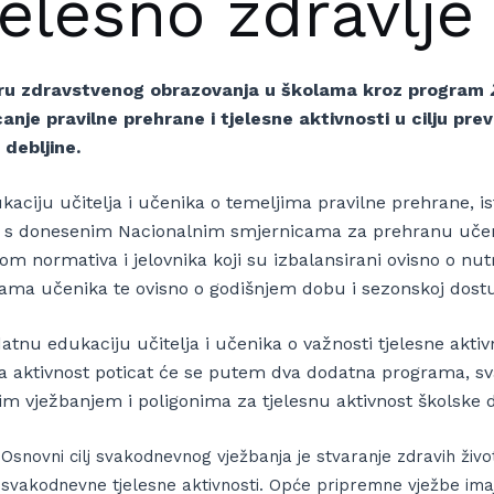
jelesno zdravlje
ru zdravstvenog obrazovanja u školama kroz program
anje pravilne prehrane i tjelesne aktivnosti u cilju pre
 debljine.
kaciju učitelja i učenika o temeljima pravilne prehrane, i
 s donesenim Nacionalnim smjernicama za prehranu uče
om normativa i jelovnika koji su izbalansirani ovisno o nut
ama učenika te ovisno o godišnjem dobu i sezonskoj dostu
atnu edukaciju učitelja i učenika o važnosti tjelesne aktiv
na aktivnost poticat će se putem dva dodatna programa,
nim vježbanjem i poligonima za tjelesnu aktivnost školske d
Osnovni cilj svakodnevnog vježbanja je stvaranje zdravih živo
svakodnevne tjelesne aktivnosti. Opće pripremne vježbe imaju