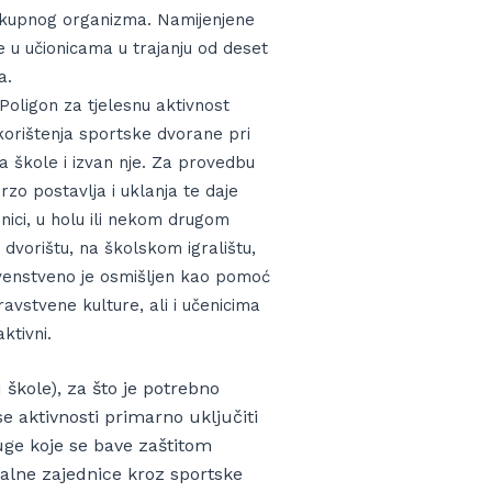
elokupnog organizma. Namijenjene
 u učionicama u trajanju od deset
a.
 Poligon za tjelesnu aktivnost
rištenja sportske dvorane pri
a škole i izvan nje. Za provedbu
rzo postavlja i uklanja te daje
nici, u holu ili nekom drugom
 dvorištu, na školskom igralištu,
 prvenstveno je osmišljen kao pomoć
zdravstvene kulture, ali i učenicima
ktivni.
škole), za što je potrebno
 se aktivnosti primarno uključiti
ruge koje se bave zaštitom
okalne zajednice kroz sportske