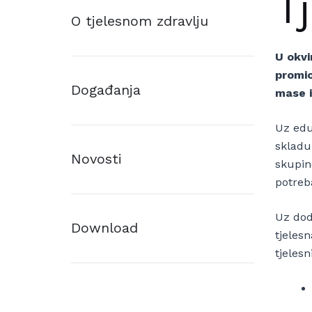
T
O tjelesnom zdravlju
U okvi
promic
Događanja
mase i
Uz edu
skladu
Novosti
skupin
potreb
Uz dod
Download
tjeles
tjeles