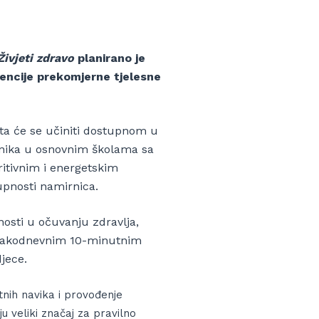
Živjeti zdravo
planirano je
vencije prekomjerne tjelesne
sta će se učiniti dostupnom u
nika u osnovnim školama sa
ritivnim i energetskim
pnosti namirnica.
nosti u očuvanju zdravlja,
 svakodnevnim 10-minutnim
jece.
tnih navika i provođenje
 veliki značaj za pravilno