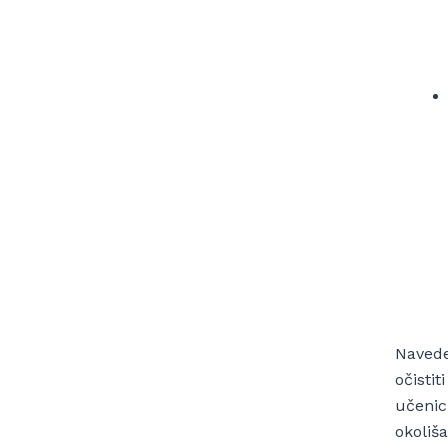
Navede
očistit
učenici
okoliša