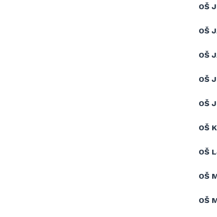
OŠ 
OŠ 
OŠ 
OŠ J
OŠ 
OŠ 
OŠ 
OŠ 
OŠ 