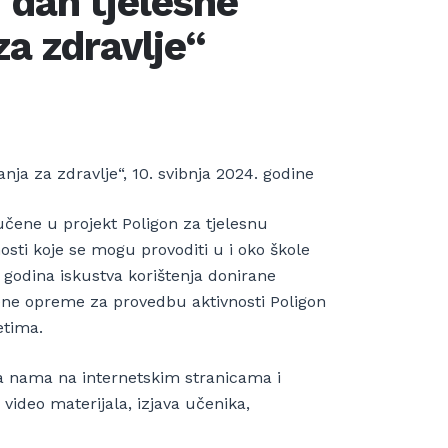
 dan tjelesne
za zdravlje“
nja za zdravlje“, 10. svibnja 2024. godine
učene u projekt Poligon za tjelesnu
osti koje se mogu provoditi u i oko škole
še godina iskustva korištenja donirane
ene opreme za provedbu aktivnosti Poligon
etima.
ima nama na internetskim stranicama i
ideo materijala, izjava učenika,