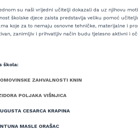
ednom su naši vrijedni učitelji dokazali da uz njihovu moti
vnost školske djece zaista predstavlja veliku pomoć učite
ama koje za to nemaju osnovne tehničke, materijalne i pros
ivan, zanimljiv i prihvatljiv način budu tjelesno aktivni i o
s škola:
DOMOVINSKE ZAHVALNOSTI KNIN
ZIDORA POLJAKA VIŠNJICA
AUGUSTA CESARCA KRAPINA
ANTUNA MASLE ORAŠAC