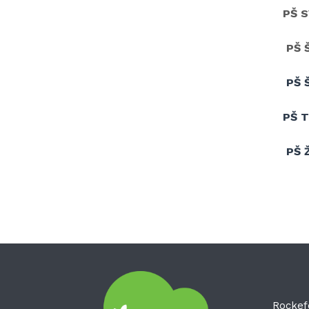
PŠ S
PŠ 
PŠ 
PŠ 
PŠ 
Rockef