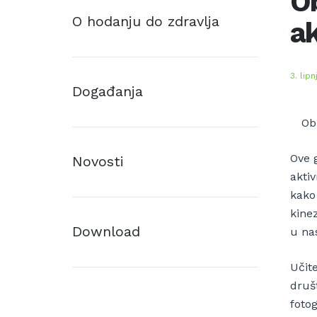
Ob
O hodanju do zdravlja
ak
3. lipn
Događanja
Ob
Ove 
Novosti
aktiv
kako 
kine
Download
u na
Učite
druš
fotog