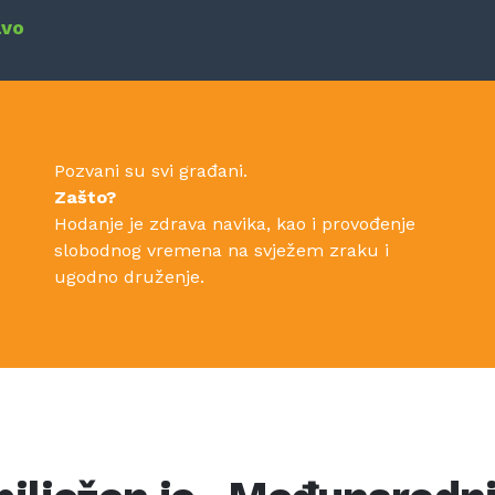
avo
Pozvani su svi građani.
Zašto?
Hodanje je zdrava navika, kao i provođenje
slobodnog vremena na svježem zraku i
ugodno druženje.