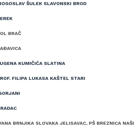
BOGOSLAV ŠULEK SLAVONSKI BROD
BEREK
BOL BRAČ
ČAĐAVICA
EUGENA KUMIČIĆA SLATINA
ROF. FILIPA LUKASA KAŠTEL STARI
GORJANI
GRADAC
VANA BRNJIKA SLOVAKA JELISAVAC, PŠ BREZNICA NAŠ