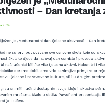
ilježen je „Međunarodni
tivnosti – Dan kretanja 
ja 2024.
ilježen je „Međunarodni dan tjelesne aktivnosti – Dan kreta
godine su prvi put pozvane sve osnovne škole koje su uklj
nost školske djece da na ovaj dan osmisle i provedu aktivn
bi naši učenici bili što više tjelesno aktivni. Nakon tri i vi
ziološke opreme dobili smo vrlo zanimljive primjere primj
stavi Tjelesne i zdravstvene kulture, ali i u drugim predm
lji su snimili i učinli dostupnim svoje ideje i iskustva sv
tvenim mrežama škole u obliku PowePoint prezentacija ili v
rafija i slično.