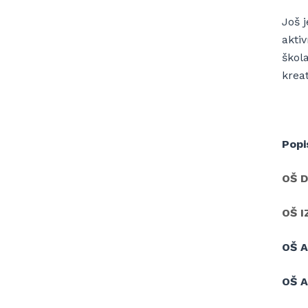
Još j
akti
škol
kreat
Popi
OŠ 
OŠ I
OŠ 
OŠ 