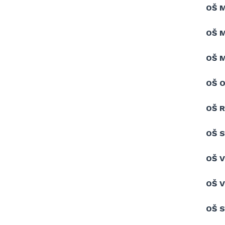
OŠ 
OŠ 
OŠ 
OŠ 
OŠ R
OŠ S
OŠ 
OŠ 
OŠ S