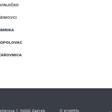
VINJIČKO
ŠEMOVCI
ŠMRIKA
TOPOLOVAC
ŽAROVNICA
O projektu
ellerova 7, 10000 Zagreb