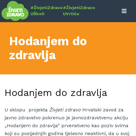
Skip
#ŽivjetiZdravo
#ŽivjetiZdravo
to
UŠkoli
UVrtiću
content
Hodanjem do
zdravlja
Hodanjem do zdravlja
U sklopu projekta
Živjeti zdravo
Hrvatski zavod za
javno zdravstvo pokrenuo je javnozdravstvenu akciju
„Hodanjem do zdravlja” prvenstveno kao poziv svima
koji su posljednjih godina tjelesno neaktivni, da u svoj