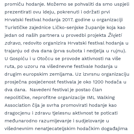
promiču hodanje. Možemo se pohvaliti da smo uspjeli
prezentirati ovu ideju, pokrenuti i održati prvi
Hrvatski festival hodanja 2017. godine u organizaciji
Turističke zajednice Ličko-senjske županije koja kao
jedan od naših partnera u provedbi projekta
Živjeti
zdravo
, redovito organizira Hrvatski festival hodanja u
trajanju od dva dana (prva subota i nedjelja u rujnu).
U Gospiću i u Otočcu se provode aktivnosti na više
ruta, po uzoru na višednevne festivale hodanja u
drugim europskim zemljama. Uz izvrsnu organizaciju
prosječna posjećenost festivala je oko 1200 hodača u
dva dana. Navedeni festival je postao član
nepolitičke, neprofitne organizacije IML Walking
Association čija je svrha promovirati hodanje kao
dragocjenu i zdravu tjelesnu aktivnost te poticati
međunarodno razumijevanje i sudjelovanje u
višednevnim nenatjecateljskim hodačkim događajima