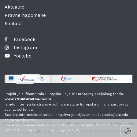
Aktualno
Pravne napomene
Kontakt
Facebook
Instagram
Youtube
Projekt je sufinancirala Europska unija iz Europskog socijalnog fonda.
www.strukturnifondovi.hr
Izradu internetske stranice sufinancirala je Europska unija iz Europskog
socijalnog fonda.
Sadržaj internetske stranice isključiva je odgovornost Hrvatskog zavoda
za javno zdravstvo.
Ova web-lokacija upotrebljava Googleove kolačiće radi pružanja usluga,
Korisnik: Hrvatski zavod za javo zdravstvo / Ukupan iznos projekta:
30.373.299,36 HRK / Iznos EU potpore: 85%.
prilagođavanja oglasa i analiziranja prometa. Upotrebom ove web-