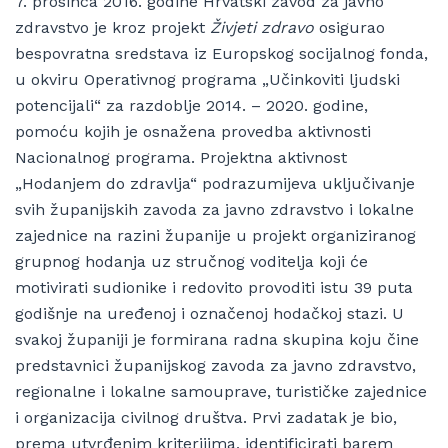
7. prosinca 2016. godine Hrvatski zavod za javno
zdravstvo je kroz projekt
Živjeti zdravo
osigurao
bespovratna sredstava iz Europskog socijalnog fonda,
u okviru Operativnog programa „Učinkoviti ljudski
potencijali“ za razdoblje 2014. – 2020. godine,
pomoću kojih je osnažena provedba aktivnosti
Nacionalnog programa. Projektna aktivnost
„Hodanjem do zdravlja“ podrazumijeva uključivanje
svih županijskih zavoda za javno zdravstvo i lokalne
zajednice na razini županije u projekt organiziranog
grupnog hodanja uz stručnog voditelja koji će
motivirati sudionike i redovito provoditi istu 39 puta
godišnje na uređenoj i označenoj hodačkoj stazi. U
svakoj županiji je formirana radna skupina koju čine
predstavnici županijskog zavoda za javno zdravstvo,
regionalne i lokalne samouprave, turističke zajednice
i organizacija civilnog društva. Prvi zadatak je bio,
prema utvrđenim kriterijima, identificirati barem