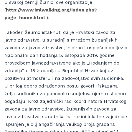
u svakoj zemlji članici ove organizacije
(
http://www.imlwalking.org/index.php?
page=home.html
).
Također, želimo istaknuti da je Hrvatski zavod za
javno zdravstvo, u suradnji s mrežom županijskih
zavoda za javno zdravstvo, inicirao i uspješno obilježio
Nacionalni dan hodanja 5. listopada 2019. godine
provedbom javnozdravstvene akcije „Hodanjem do
zdravlja“ u 18 županija u Republici Hrvatskoj uz
pozitivnu atmosferu i na zadovoljstvo svih sudionika.
U prilog dobro odrađenom poslu govori i iskazana
želja sudionika za ponovnim sudjelovanjem u sličnom
odgađaju. Kroz zajednički rad koordinatora Hrvatskog
zavoda za javno zdravstvo, županijskih zavoda za
javno zdravstvo, suradnika na razini lokalne zajednice
ispunjen je cilj angažiranja velikog broja građana
Republike Hrvatske (oko ukupno 1500 sudionika) i