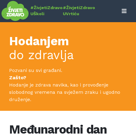
Skip
#ŽivjetiZdravo
#ŽivjetiZdravo
to
UŠkoli
UVrtiću
content
Hodanjem
do zdravlja
Pozvani su svi građani.
Zašto?
Hodanje je zdrava navika, kao i provođenje
slobodnog vremena na svježem zraku i ugodno
druženje.
Međunarodni dan