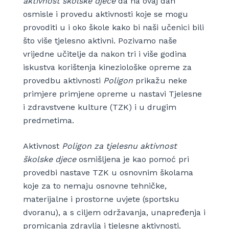
aktivnost školske djece
da na ovaj dan
osmisle i provedu aktivnosti koje se mogu
provoditi u i oko škole kako bi naši učenici bili
što više tjelesno aktivni. Pozivamo naše
vrijedne učitelje da nakon tri i više godina
iskustva korištenja kineziološke opreme za
provedbu aktivnosti
Poligon
prikažu neke
primjere primjene opreme u nastavi Tjelesne
i zdravstvene kulture (TZK) i u drugim
predmetima.
Aktivnost
Poligon za tjelesnu aktivnost
školske djece
osmišljena je kao pomoć pri
provedbi nastave TZK u osnovnim školama
koje za to nemaju osnovne tehničke,
materijalne i prostorne uvjete (sportsku
dvoranu), a s ciljem održavanja, unapređenja i
promicanja zdravlja i tjelesne aktivnosti.