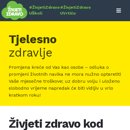
Skip
#ŽivjetiZdravo
#ŽivjetiZdravo
to
UŠkoli
UVrtiću
content
Tjelesno
zdravlje
Promjena kreće od Vas kao osobe – odluka o
promjeni životnih navika ne mora nužno opteretiti
Vaše mjesečne troškove; uz dobru volju i uloženo
slobodno vrijeme napredak će biti vidljiv u vrlo
kratkom roku!
Živjeti zdravo kod