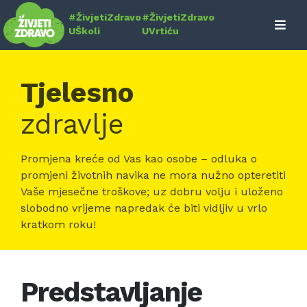
Skip
#ŽivjetiZdravo
#ŽivjetiZdravo
to
UŠkoli
UVrtiću
content
Tjelesno
zdravlje
Promjena kreće od Vas kao osobe – odluka o
promjeni životnih navika ne mora nužno opteretiti
Vaše mjesečne troškove; uz dobru volju i uloženo
slobodno vrijeme napredak će biti vidljiv u vrlo
kratkom roku!
Predstavljanje