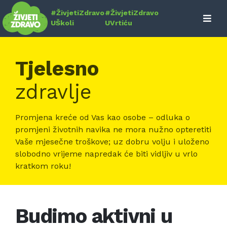
Skip
#ŽivjetiZdravo
#ŽivjetiZdravo
to
UŠkoli
UVrtiću
content
Tjelesno
zdravlje
Promjena kreće od Vas kao osobe – odluka o
promjeni životnih navika ne mora nužno opteretiti
Vaše mjesečne troškove; uz dobru volju i uloženo
slobodno vrijeme napredak će biti vidljiv u vrlo
kratkom roku!
Budimo aktivni u