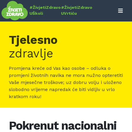
Skip
#ŽivjetiZdravo
#ŽivjetiZdravo
to
UŠkoli
UVrtiću
content
Tjelesno
zdravlje
Promjena kreće od Vas kao osobe – odluka o
promjeni životnih navika ne mora nužno opteretiti
Vaše mjesečne troškove; uz dobru volju i uloženo
slobodno vrijeme napredak će biti vidljiv u vrlo
kratkom roku!
Pokrenut nacionalni