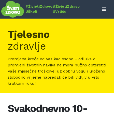
Skip
#ŽivjetiZdravo
#ŽivjetiZdravo
to
UŠkoli
UVrtiću
content
Tjelesno
zdravlje
Promjena kreće od Vas kao osobe – odluka o
promjeni životnih navika ne mora nužno opteretiti
Vaše mjesečne troškove; uz dobru volju i uloženo
slobodno vrijeme napredak će biti vidljiv u vrlo
kratkom roku!
Svakodnevno 10-