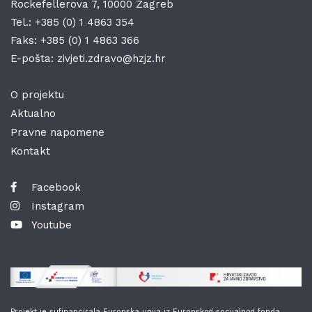
Rockefellerova 7, 10000 Zagreb
Tel.:
+385 (0) 1 4863 354
Faks:
+385 (0) 1 4863 366
E-pošta:
zivjeti.zdravo@hzjz.hr
O projektu
Aktualno
Pravne napomene
Kontakt
Facebook
Instagram
Youtube
Projekt je sufinancirala Europska unija iz Europskog socijalnog fonda.