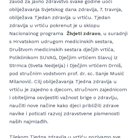
zavod za javno zdravstvo svake godine uoči
obilježavanja Svjetskog dana zdravlja, 7. travnja,
obilježava Tjedan zdravlja u vrtiću. Tjedan
zdravlja u vrtiću pokrenut je u sklopu
Nacionalnog programa
Živjeti zdravo
, u suradnji
s Hrvatskom udrugom medicinskih sestara,
Društvom medicinskih sestara dječjih vrtića,
Poliklinikom SUVAG, Dječjim vrtićem Slavuj iz
Strmca (Sveta Nedjelja) i Dječjim vrtićem Drniš,
pod stručnim vodstvom prof. dr. sc. Sanje Musić
Milanović. Cilj obilježavanja Tjedna zdravlja u
vrtiću je zajedno s djecom, stručnom zajednicom
i obiteljima osvijestiti važnost brige o zdravlju,
naučiti nove načine kako djeci približili zdrave
navike i poticati razvoj zdravstvene pismenosti
naših najmlađih.
Tijekom Tjedna zdravlja u vrtiću pozivamo sve