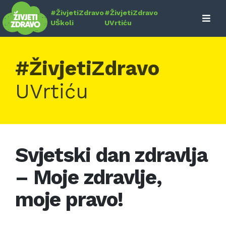
Skip
#ŽivjetiZdravo
#ŽivjetiZdravo
to
UŠkoli
UVrtiću
content
#ŽivjetiZdravo
UVrtiću
Svjetski dan zdravlja
– Moje zdravlje,
moje pravo!