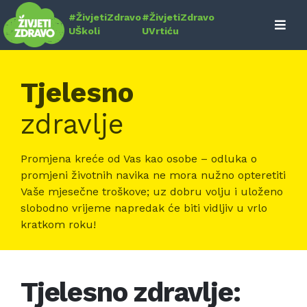
Skip
#ŽivjetiZdravo
#ŽivjetiZdravo
to
UŠkoli
UVrtiću
content
Tjelesno
zdravlje
Promjena kreće od Vas kao osobe – odluka o
promjeni životnih navika ne mora nužno opteretiti
Vaše mjesečne troškove; uz dobru volju i uloženo
slobodno vrijeme napredak će biti vidljiv u vrlo
kratkom roku!
Tjelesno zdravlje: