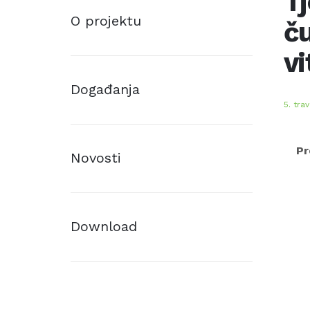
Tj
O projektu
ču
v
Događanja
5. tra
Pr
Novosti
Download