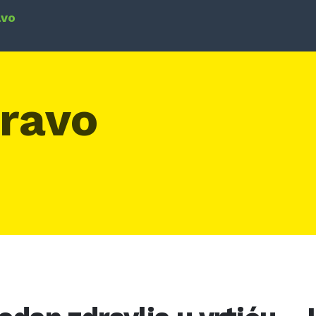
avo
dravo