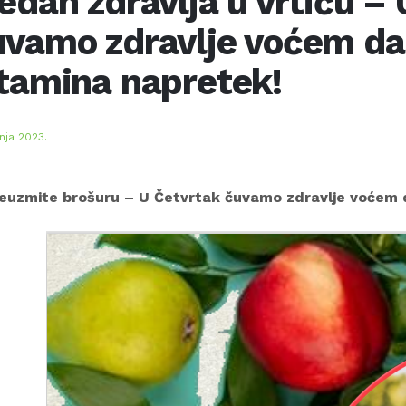
edan zdravlja u vrtiću –
vamo zdravlje voćem da 
itamina napretek!
vnja 2023.
euzmite brošuru – U Četvrtak čuvamo zdravlje voćem d