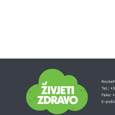
Rockef
Tel.:
+3
Faks:
+
E-pošt