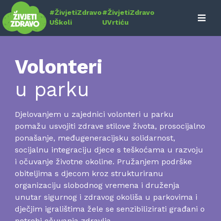
Skip
#ŽivjetiZdravo
#ŽivjetiZdravo
to
UŠkoli
UVrtiću
content
Volonteri
u parku
Djelovanjem u zajednici volonteri u parku
pomažu usvojiti zdrave stilove života, prosocijalno
ponašanje, međugeneracijsku solidarnost,
socijalnu integraciju djece s teškoćama u razvoju
i očuvanje životne okoline. Pružanjem podrške
obiteljima s djecom kroz strukturiranu
organizaciju slobodnog vremena i druženja
unutar sigurnog i zdravog okoliša u parkovima i
dječjim igralištima žele se senzibilizirati građani o
potrebi očuvanja zdravlja.