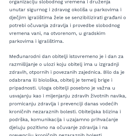
organizaciju slobodnog vremena i druženja
unutar sigurnog i zdravog okoliša u parkovima i
dječjim igralištima žele se senzibilizirati građani o
potrebi očuvanja zdravlja i provedbe slobodnog
vremena vani, na otvorenom, u gradskim
parkovima i igralištima.
Međunarodni dan obitelji istovremeno je i dan za
razmišljanje o ulozi koju obitelj ima u izgradnji
zdravih, otpornih i povezanih zajednica. Bilo da je
odabrana ili biološka, obitelj je temelj brige i
pripadnosti. Uloga obitelji posebno je važna u
usvajanju kao i mijenjanju zdravih životnih navika,
promicanju zdravlja i prevenciji danas vodećih
kroničnih nezaraznih bolesti. Obiteljska blizina i
podrška, komunikacija i uzajamno prihvaćanje
djeluju pozitivno na očuvanje zdravlja i na
prevenciju kroničnih nezaraznih bolesti.