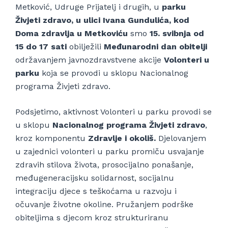
Metković, Udruge Prijatelj i drugih, u
parku
Živjeti zdravo, u ulici Ivana Gundulića, kod
Doma zdravlja u Metkoviću
smo
15. svibnja od
15 do 17 sati
obilježili
Međunarodni dan obitelji
održavanjem javnozdravstvene akcije
Volonteri u
parku
koja se provodi u sklopu Nacionalnog
programa Živjeti zdravo.
Podsjetimo, aktivnost Volonteri u parku provodi se
u sklopu
Nacionalnog programa Živjeti zdravo
,
kroz komponentu
Zdravlje i okoliš.
Djelovanjem
u zajednici volonteri u parku promiču usvajanje
zdravih stilova života, prosocijalno ponašanje,
međugeneracijsku solidarnost, socijalnu
integraciju djece s teškoćama u razvoju i
očuvanje životne okoline. Pružanjem podrške
obiteljima s djecom kroz strukturiranu