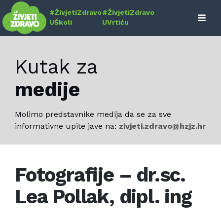
Skip
#ŽivjetiZdravo
#ŽivjetiZdravo
to
UŠkoli
UVrtiću
content
Kutak za
medije
Molimo predstavnike medija da se za sve
informativne upite jave na:
zivjeti.zdravo@hzjz.hr
Fotografije – dr.sc.
Lea Pollak, dipl. ing