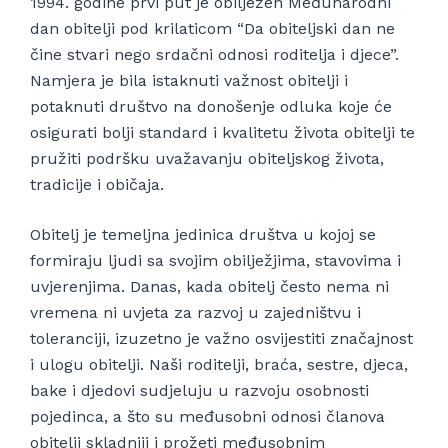
1994. godine prvi put je obilježen Međunarodni
dan obitelji pod krilaticom “Da obiteljski dan ne
čine stvari nego srdačni odnosi roditelja i djece”.
Namjera je bila istaknuti važnost obitelji i
potaknuti društvo na donošenje odluka koje će
osigurati bolji standard i kvalitetu života obitelji te
pružiti podršku uvažavanju obiteljskog života,
tradicije i običaja.
Obitelj je temeljna jedinica društva u kojoj se
formiraju ljudi sa svojim obilježjima, stavovima i
uvjerenjima. Danas, kada obitelj često nema ni
vremena ni uvjeta za razvoj u zajedništvu i
toleranciji, izuzetno je važno osvijestiti značajnost
i ulogu obitelji. Naši roditelji, braća, sestre, djeca,
bake i djedovi sudjeluju u razvoju osobnosti
pojedinca, a što su međusobni odnosi članova
obitelji skladniji i prožeti međusobnim