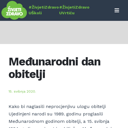
Skip
#ŽivjetiZdravo
#ŽivjetiZdravo
to
UŠkoli
UVrtiću
content
Međunarodni dan
obitelji
15. svibnja 2020.
Kako bi naglasili neprocjenjivu ulogu obitelji
Ujedinjeni narodi su 1989. godinu proglasili
Međunarodnom godinom obitelji, a 15. svibnja