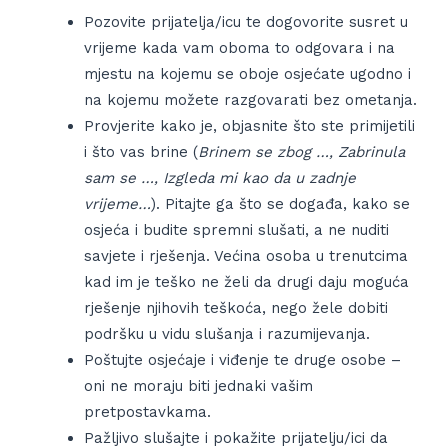
Pozovite prijatelja/icu te dogovorite susret u
vrijeme kada vam oboma to odgovara i na
mjestu na kojemu se oboje osjećate ugodno i
na kojemu možete razgovarati bez ometanja.
Provjerite kako je, objasnite što ste primijetili
i što vas brine (
Brinem se zbog …, Zabrinula
sam se …, Izgleda mi kao da u zadnje
vrijeme…
). Pitajte ga što se događa, kako se
osjeća i budite spremni slušati, a ne nuditi
savjete i rješenja. Većina osoba u trenutcima
kad im je teško ne želi da drugi daju moguća
rješenje njihovih teškoća, nego žele dobiti
podršku u vidu slušanja i razumijevanja.
Poštujte osjećaje i viđenje te druge osobe –
oni ne moraju biti jednaki vašim
pretpostavkama.
Pažljivo slušajte i pokažite prijatelju/ici da