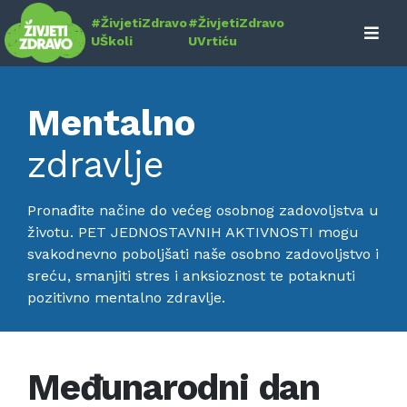
Skip
#ŽivjetiZdravo
#ŽivjetiZdravo
to
UŠkoli
UVrtiću
content
Mentalno
zdravlje
Pronađite načine do većeg osobnog zadovoljstva u
životu. PET JEDNOSTAVNIH AKTIVNOSTI mogu
svakodnevno poboljšati naše osobno zadovoljstvo i
sreću, smanjiti stres i anksioznost te potaknuti
pozitivno mentalno zdravlje.
Međunarodni dan