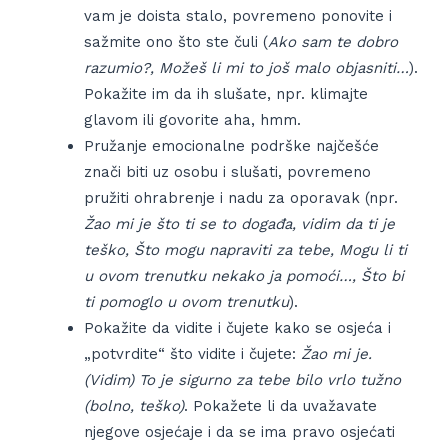
vam je doista stalo, povremeno ponovite i
sažmite ono što ste čuli (
Ako sam te dobro
razumio?, Možeš li mi to još malo objasniti…
).
Pokažite im da ih slušate, npr. klimajte
glavom ili govorite aha, hmm.
Pružanje emocionalne podrške najčešće
znači biti uz osobu i slušati, povremeno
pružiti ohrabrenje i nadu za oporavak (npr.
Žao mi je što ti se to događa, vidim da ti je
teško, Što mogu napraviti za tebe, Mogu li ti
u ovom trenutku nekako ja pomoći…, Što bi
ti pomoglo u ovom trenutku
).
Pokažite da vidite i čujete kako se osjeća i
„potvrdite“ što vidite i čujete:
Žao mi je.
(Vidim) To je sigurno za tebe bilo vrlo tužno
(bolno, teško)
. Pokažete li da uvažavate
njegove osjećaje i da se ima pravo osjećati