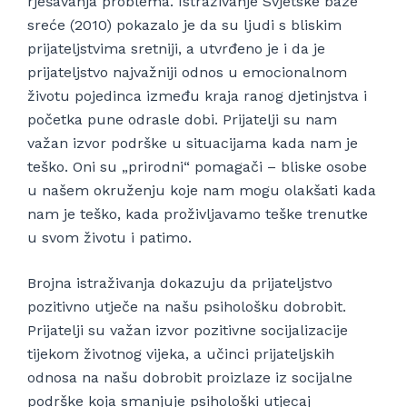
rješavanja problema. Istraživanje Svjetske baze
sreće (2010) pokazalo je da su ljudi s bliskim
prijateljstvima sretniji, a utvrđeno je i da je
prijateljstvo najvažniji odnos u emocionalnom
životu pojedinca između kraja ranog djetinjstva i
početka pune odrasle dobi. Prijatelji su nam
važan izvor podrške u situacijama kada nam je
teško. Oni su „prirodni“ pomagači – bliske osobe
u našem okruženju koje nam mogu olakšati kada
nam je teško, kada proživljavamo teške trenutke
u svom životu i patimo.
Brojna istraživanja dokazuju da prijateljstvo
pozitivno utječe na našu psihološku dobrobit.
Prijatelji su važan izvor pozitivne socijalizacije
tijekom životnog vijeka, a učinci prijateljskih
odnosa na našu dobrobit proizlaze iz socijalne
podrške koja smanjuje psihološki utjecaj