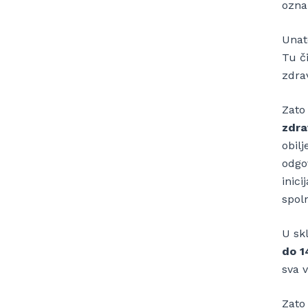
ozna
Unat
Tu či
zdrav
Zato
zdra
obilj
odgov
inici
spoln
U sk
do 1
sva v
Zato