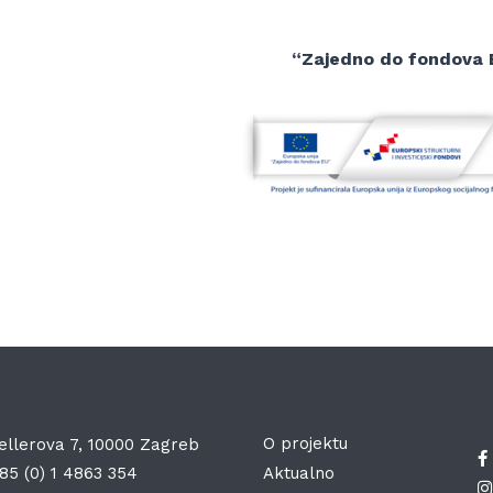
“Zajedno do fondova 
O projektu
ellerova 7, 10000 Zagreb
85 (0) 1 4863 354
Aktualno