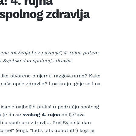
 4. rujna
 spolnog zdravlja
ema maženja bez paženja“, 4. rujna putem
 Svjetski dan spolnog zdravlja.
koliko otvoreno o njemu razgovaramo? Kako
 naše opće zdravlje? I na kraju, gdje se i na
icanje najboljih praksi u području spolnog
a je da se
svakog 4. rujna
obilježava
sti o spolnom zdravlju. Prvi Svjetski dan
e!“ (engl. ”Let’s talk about it!”) koja je