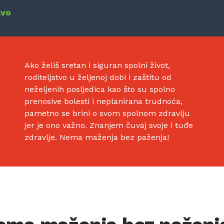
avo
Ako želiš sretan i siguran spolni život,
roditeljstvo u željenoj dobi i zaštitu od
neželjenih posljedica kao što su spolno
prenosive bolesti i neplanirana trudnoća,
pametno se brini o svom spolnom zdravlju
jer je ono važno. Znanjem čuvaj svoje i tuđe
zdravlje. Nema maženja bez paženja!