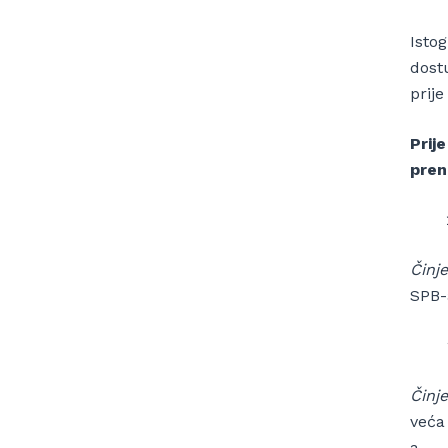
Isto
dost
prij
Prij
pren
Činje
SPB-
Činje
veća
a.