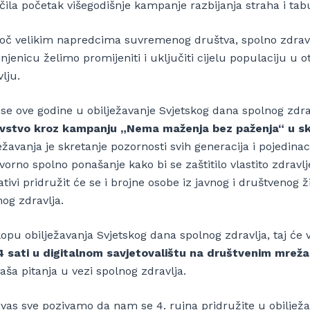
čila početak višegodišnje kampanje razbijanja straha i ta
oč velikim napredcima suvremenog društva, spolno zdravl
njenicu želimo promijeniti i uključiti cijelu populaciju u 
lju.
 se ove godine u obilježavanje Svjetskog dana spolnog zdra
vstvo kroz kampanju „Nema maženja bez paženja“ u s
ežavanja je skretanje pozornosti svih generacija i pojedina
orno spolno ponašanje kako bi se zaštitilo vlastito zdravlje,
jativi pridružit će se i brojne osobe iz javnog i društvenog ž
og zdravlja.
lopu obilježavanja Svjetskog dana spolnog zdravlja, taj će 
4 sati u digitalnom savjetovalištu na društvenim mre
aša pitanja u vezi spolnog zdravlja.
 vas sve pozivamo da nam se 4. rujna pridružite u obiljež