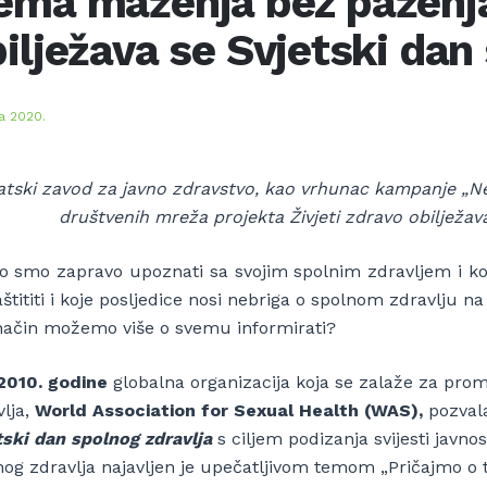
ema maženja bez paženja!
ilježava se Svjetski dan
na 2020.
atski zavod za javno zdravstvo, kao vrhunac kampanje „N
društvenih mreža projekta Živjeti zdravo obilježava
ko smo zapravo upoznati sa svojim spolnim zdravljem i 
štititi i koje posljedice nosi nebriga o spolnom zdravlju na
 način možemo više o svemu informirati?
2010. godine
globalna organizacija koja se zalaže za prom
lja,
World Association for Sexual Health (WAS),
pozval
tski dan spolnog zdravlja
s ciljem podizanja svijesti javno
og zdravlja najavljen je upečatljivom temom „Pričajmo o tom