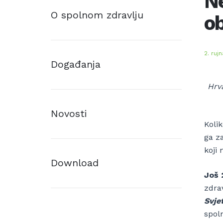
N
O spolnom zdravlju
ob
2. ruj
Događanja
Hrv
Novosti
Koli
ga za
koji
Download
Još 
zdrav
Svje
spoln