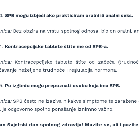
SPB mogu izbjeći ako prakticiram oralni ili analni seks.
nica:
Bez obzira na vrstu spolnog odnosa, bio on oralni, ana
Kontracepcijske tablete štite me od SPB-a.
nica:
Kontracepcijske tablete štite od začeća (trudnoć
čavanje neželjene trudnoće i regulacija hormona.
Po izgledu mogu prepoznati osobu koja ima SPB.
nica:
SPB često ne izaziva nikakve simptome te zaražene os
a je odgovorno spolno ponašanje iznimno važno.
an Svjetski dan spolnog zdravlja! Mazite se, ali i pazite