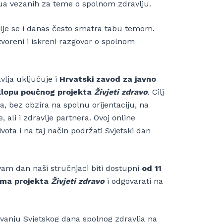
bua vezanih za teme o spolnom zdravlju.
je se i danas često smatra tabu temom.
otvoreni i iskreni razgovor o spolnom
vlja uključuje i
Hrvatski zavod za javno
klopu
poučnog projekta
Živjeti zdravo
. Cilj
ca, bez obzira na spolnu orijentaciju, na
 ali i zdravlje partnera. Ovoj online
ivota i na taj način podržati Svjetski dan
vam dan naši stručnjaci biti dostupni
od 11
žama projekta
Živjeti zdravo
i odgovarati na
avanju Svjetskog dana spolnog zdravlja na