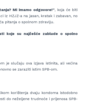
itanja? Mi imamo odgovore!“
, koja će biti
aci iz HZJZ-a na jasan, kratak i zabavan, no
ća pitanja o spolnom zdravlju.
ati koje su najčešće zablude o spolno
m je slučaju ova izjava istinita, ali većina
onovno se zaraziti istim SPB-om.
likom korištenja dvaju kondoma istodobno
sti do neželjene trudnoće i prijenosa SPB-