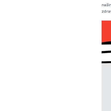
naši
zdra