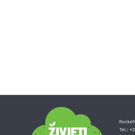
Rockef
Tel.:
+3