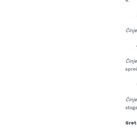
Činje
Činje
spre
Činje
stog
Sret