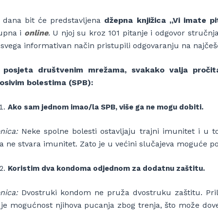
g dana bit će predstavljena
džepna knjižica
„Vi imate p
upna i
online
. U njoj su kroz 101 pitanje i odgovor stručnj
e svega informativan način pristupili odgovaranju na najčeš
e posjeta društvenim mrežama, svakako valja pročit
osivim bolestima (SPB):
Ako sam jednom imao/la SPB, više ga ne mogu dobiti.
nica:
Neke spolne bolesti ostavljaju trajni imunitet i u to
a ne stvara imunitet. Zato je u većini slučajeva moguće p
Koristim dva kondoma odjednom za dodatnu zaštitu.
nica:
Dvostruki kondom ne pruža dvostruku zaštitu. Pri
 je mogućnost njihova pucanja zbog trenja, što može dove