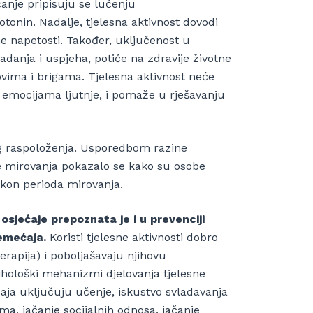
anje pripisuju se lučenju
onin. Nadalje, tjelesna aktivnost dovodi
ćne napetosti. Također, uključenost u
adanja i uspjeha, potiče na zdravije životne
vima i brigama. Tjelesna aktivnost neće
s emocijama ljutnje, i pomaže u rješavanju
g raspoloženja. Usporedbom razine
e mirovanja pokazalo se kako su osobe
nakon perioda mirovanja.
osjećaje prepoznata je i u prevenciji
remećaja.
Koristi tjelesne aktivnosti dobro
rapija) i poboljašavaju njihovu
psihološki mehanizmi djelovanja tjelesne
ja uključuju učenje, iskustvo svladavanja
a, jačanje socijalnih odnosa, jačanje