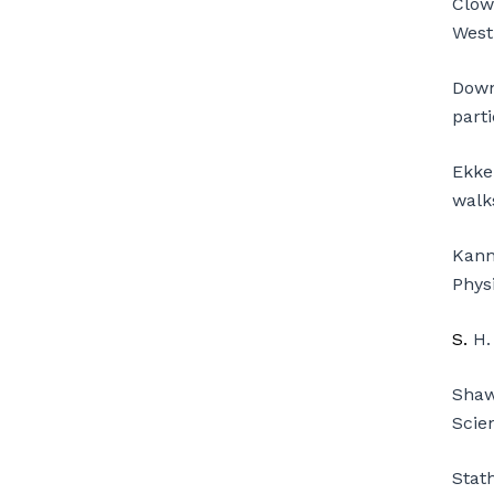
Clow
West
Down
parti
Ekkek
walk
Kann
Physi
S.
H.
Shaw,
Scien
Stat