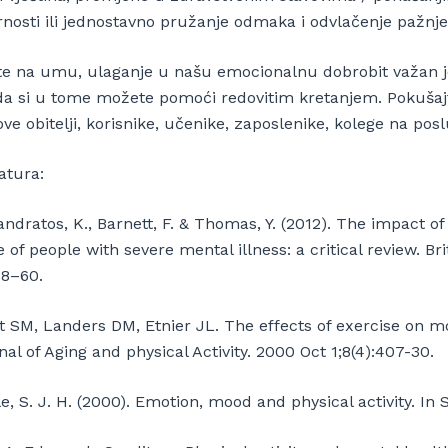
rnosti ili jednostavno pružanje odmaka i odvlačenje pažnje
te na umu, ulaganje u našu emocionalnu dobrobit važan j
a si u tome možete pomoći redovitim kretanjem. Pokušajte
ve obitelji, korisnike, učenike, zaposlenike, kolege na pos
atura:
ndratos, K., Barnett, F. & Thomas, Y. (2012). The impact o
fe of people with severe mental illness: a critical review. B
48–60.
t SM, Landers DM, Etnier JL. The effects of exercise on mo
al of Aging and physical Activity. 2000 Oct 1;8(4):407-30.
e, S. J. H. (2000). Emotion, mood and physical activity. In S.