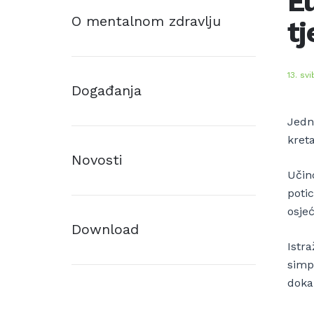
Eu
O mentalnom zdravlju
tj
13. svi
Događanja
Jedna
kreta
Novosti
Učinc
poti
osje
Download
Istra
simpt
doka