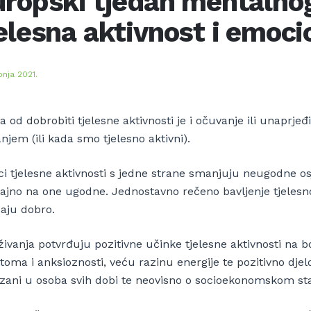
ropski tjedan mentalnog
elesna aktivnost i emoci
bnja 2021.
 od dobrobiti tjelesne aktivnosti je i očuvanje ili unaprj
njem (ili kada smo tjelesno aktivni).
i tjelesne aktivnosti s jedne strane smanjuju neugodne osj
cajno na one ugodne. Jednostavno rečeno bavljenje tjele
ćaju dobro.
živanja potvrđuju pozitivne učinke tjelesne aktivnosti na 
oma i anksioznosti, veću razinu energije te pozitivno djelo
zani u osoba svih dobi te neovisno o socioekonomskom stat