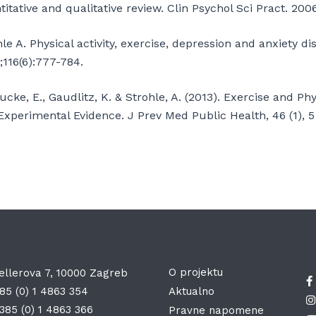
itative and qualitative review. Clin Psychol Sci Pract. 2006
le A. Physical activity, exercise, depression and anxiety d
;116(6):777-784.
cke, E., Gaudlitz, K. & Strohle, A. (2013). Exercise and Phys
Experimental Evidence. J Prev Med Public Health, 46 (1), 5
O projektu
ellerova 7, 10000 Zagreb
85 (0) 1 4863 354
Aktualno
385 (0) 1 4863 366
Pravne napomene