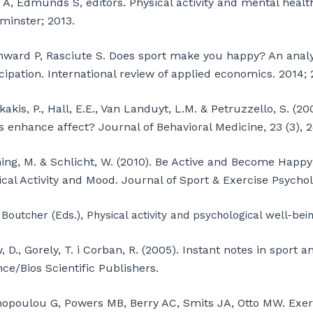
 A, Edmunds S, editors. Physical activity and mental healt
minster; 2013.
ward P, Rasciute S. Does sport make you happy? An analys
cipation. International review of applied economics. 2014; 
akis, P., Hall, E.E., Van Landuyt, L.M. & Petruzzello, S. (20
s enhance affect? Journal of Behavioral Medicine, 23 (3), 
ing, M. & Schlicht, W. (2010). Be Active and Become Happ
cal Activity and Mood. Journal of Sport & Exercise Psycholo
 Boutcher (Eds.), Physical activity and psychological well-be
 D., Gorely, T. i Corban, R. (2005). Instant notes in sport 
ce/Bios Scientific Publishers.
hopoulou G, Powers MB, Berry AC, Smits JA, Otto MW. Exerc