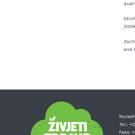
quant
Stroh
2009
Zschu
and 
Rockef
Tel.:
+3
Faks:
+