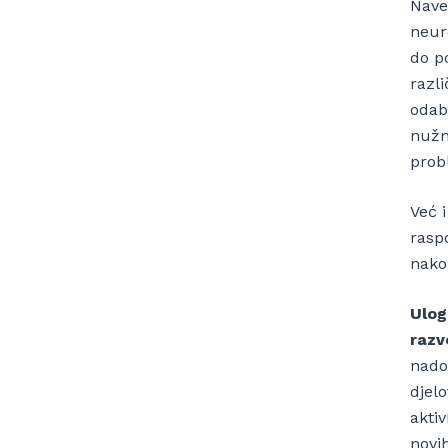
Nave
neur
do po
razli
odab
nužno
prob
Već 
rasp
nakon
Ulog
razv
nado
djelo
akti
novi