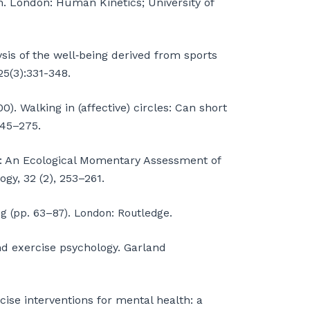
h. London: Human Kinetics; University of
is of the well‐being derived from sports
25(3):331-348.
00). Walking in (affective) circles: Can short
245–275.
y: An Ecological Momentary Assessment of
gy, 32 (2), 253–261.
ing (pp. 63–87). London: Routledge.
and exercise psychology. Garland
ise interventions for mental health: a