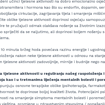
deni učinci tjelesne aktivnosti na dobro emocionalno osjeć
otransmitera i hormona kao što su endorfin, dopamin, serot
boljšanja cirkulacije, zagrijavanja tijela i smanjenja miši
čite oblike tjelesne aktivnosti doprinosi osjećaju samopouz
ire te pružajući odmak olakšava nošenje sa životnim izazo
 spriječiti da se naljutimo, ali doprinosi boljem nošenju 
lema.
i 10 minuta bržeg hoda povećava razinu energije i ugodno
oloženja nakon neke tjelesne aktivnosti u odnosu na stanj
 tjelesne aktivnosti zadovoljnije, mirnije i budnije nego 
a tjelesne aktivnosti u reguliranju našeg raspoloženja i 
oja kao i u tretmanima liječenja mentalnih bolesti i po
punjuju osnovne terapijske oblike (psihoterapija, farmakote
tvornost te doprinose boljoj kvaliteti života. Potencijalni 
vnosti na smanjenje simptoma mentalnih bolesti i poremeća
h vještina, promjene u zdravstvenim stavovima / ponašanjim