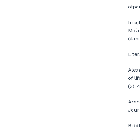
otpo
Imaj
Možd
člano
Liter
Alexa
of li
(2), 
Aren
Journ
Biddl