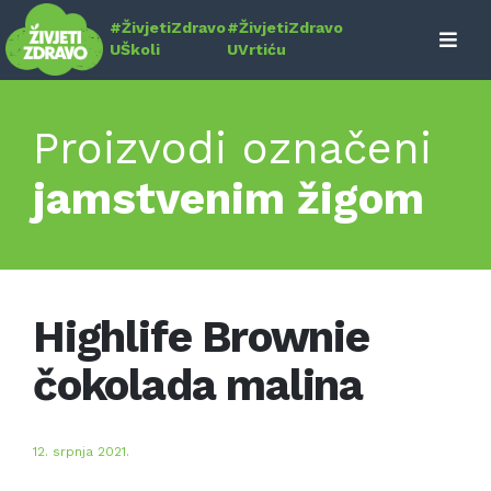
Skip
#ŽivjetiZdravo
#ŽivjetiZdravo
to
UŠkoli
UVrtiću
content
Proizvodi označeni
jamstvenim žigom
Highlife Brownie
čokolada malina
12. srpnja 2021.