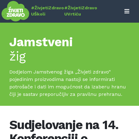
Skip
#ŽivjetiZdravo
#ŽivjetiZdravo
to
UŠkoli
UVrtiću
content
Jamstveni
žig
Dodjelom Jamstvenog žiga „Živjeti zdravo“
pojedinim proizvodima nastoji se informirati
potrošače i dati im mogućnost da izaberu hranu
čiji je sastav preporučljiv za pravilnu prehranu.
Sudjelovanje na 14.
Konferenciji o