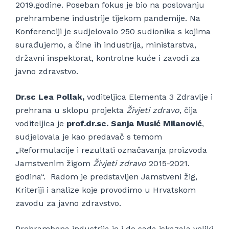
2019.godine. Poseban fokus je bio na poslovanju
prehrambene industrije tijekom pandemije. Na
Konferenciji je sudjelovalo 250 sudionika s kojima
surađujemo, a čine ih industrija, ministarstva,
državni inspektorat, kontrolne kuće i zavodi za
javno zdravstvo.
Dr.sc Lea Pollak,
voditeljica Elementa 3 Zdravlje i
prehrana u sklopu projekta
Živjeti zdravo
, čija
voditeljica je
prof.dr.sc. Sanja Musić Milanović
,
sudjelovala je kao predavač s temom
„Reformulacije i rezultati označavanja proizvoda
Jamstvenim žigom
Živjeti zdravo
2015-2021.
godina“. Radom je predstavljen Jamstveni žig,
Kriteriji i analize koje provodimo u Hrvatskom
zavodu za javno zdravstvo.
Prehrambena industrija je i do sada iskazala veliki