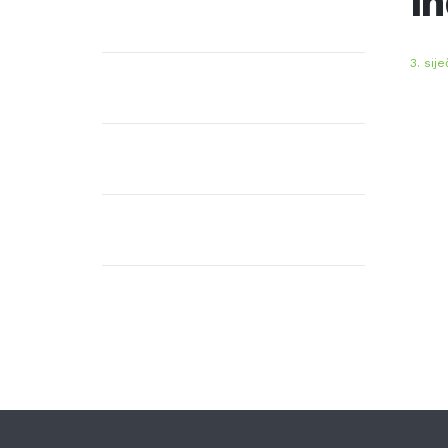
In
3. sij