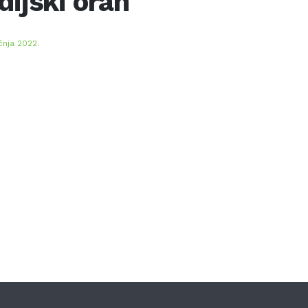
dijski orah
ečnja 2022.