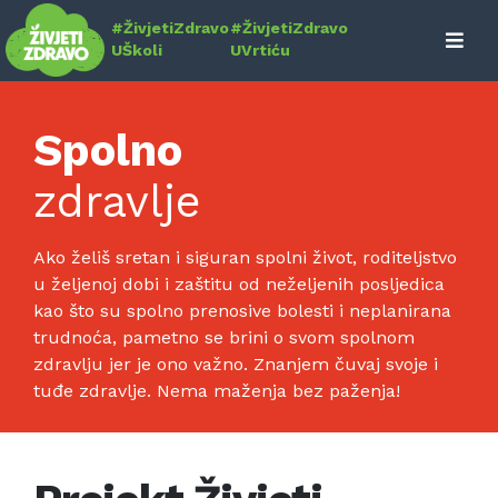
Skip
#ŽivjetiZdravo
#ŽivjetiZdravo
to
UŠkoli
UVrtiću
content
Spolno
zdravlje
Ako želiš sretan i siguran spolni život, roditeljstvo
u željenoj dobi i zaštitu od neželjenih posljedica
kao što su spolno prenosive bolesti i neplanirana
trudnoća, pametno se brini o svom spolnom
zdravlju jer je ono važno. Znanjem čuvaj svoje i
tuđe zdravlje. Nema maženja bez paženja!