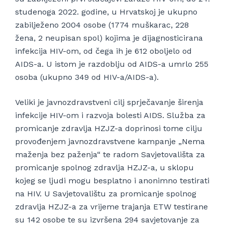
studenoga 2022. godine, u Hrvatskoj je ukupno
zabilježeno 2004 osobe (1774 muškarac, 228
žena, 2 neupisan spol) kojima je dijagnosticirana
infekcija HIV-om, od čega ih je 612 oboljelo od
AIDS-a. U istom je razdoblju od AIDS-a umrlo 255
osoba (ukupno 349 od HIV-a/AIDS-a).
Veliki je javnozdravstveni cilj sprječavanje širenja
infekcije HIV-om i razvoja bolesti AIDS. Služba za
promicanje zdravlja HZJZ-a doprinosi tome cilju
provođenjem javnozdravstvene kampanje „Nema
maženja bez paženja“ te radom Savjetovališta za
promicanje spolnog zdravlja HZJZ-a, u sklopu
kojeg se ljudi mogu besplatno i anonimno testirati
na HIV. U Savjetovalištu za promicanje spolnog
zdravlja HZJZ-a za vrijeme trajanja ETW testirane
su 142 osobe te su izvršena 294 savjetovanje za