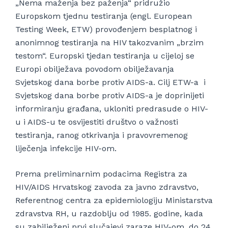
„Nema maženja bez paženja“ pridružio
Europskom tjednu testiranja (engl. European
Testing Week, ETW) provođenjem besplatnog i
anonimnog testiranja na HIV takozvanim „brzim
testom“. Europski tjedan testiranja u cijeloj se
Europi obilježava povodom obilježavanja
Svjetskog dana borbe protiv AIDS-a. Cilj ETW-a i
Svjetskog dana borbe protiv AIDS-a je doprinijeti
informiranju građana, ukloniti predrasude o HIV-
u i AIDS-u te osvijestiti društvo o važnosti
testiranja, ranog otkrivanja i pravovremenog
liječenja infekcije HIV-om.
Prema preliminarnim podacima Registra za
HIV/AIDS Hrvatskog zavoda za javno zdravstvo,
Referentnog centra za epidemiologiju Ministarstva
zdravstva RH, u razdoblju od 1985. godine, kada
su zabilježeni prvi slučajevi zaraze HIV-om, do 24.