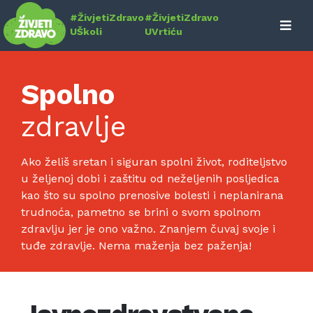
Skip
#ŽivjetiZdravo
#ŽivjetiZdravo
to
UŠkoli
UVrtiću
content
Spolno
zdravlje
Ako želiš sretan i siguran spolni život, roditeljstvo
u željenoj dobi i zaštitu od neželjenih posljedica
kao što su spolno prenosive bolesti i neplanirana
trudnoća, pametno se brini o svom spolnom
zdravlju jer je ono važno. Znanjem čuvaj svoje i
tuđe zdravlje. Nema maženja bez paženja!