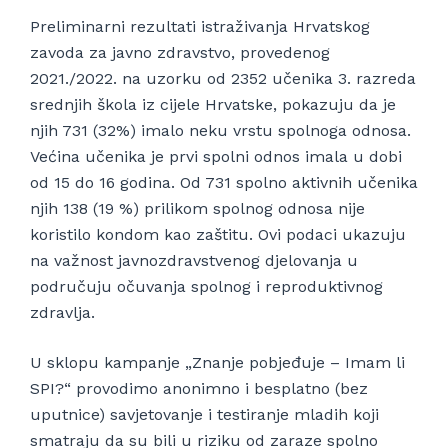
Preliminarni rezultati istraživanja Hrvatskog
zavoda za javno zdravstvo, provedenog
2021./2022. na uzorku od 2352 učenika 3. razreda
srednjih škola iz cijele Hrvatske, pokazuju da je
njih 731 (32%) imalo neku vrstu spolnoga odnosa.
Većina učenika je prvi spolni odnos imala u dobi
od 15 do 16 godina. Od 731 spolno aktivnih učenika
njih 138 (19 %) prilikom spolnog odnosa nije
koristilo kondom kao zaštitu. Ovi podaci ukazuju
na važnost javnozdravstvenog djelovanja u
područuju očuvanja spolnog i reproduktivnog
zdravlja.
U sklopu kampanje „Znanje pobjeđuje – Imam li
SPI?“ provodimo anonimno i besplatno (bez
uputnice) savjetovanje i testiranje mladih koji
smatraju da su bili u riziku od zaraze spolno