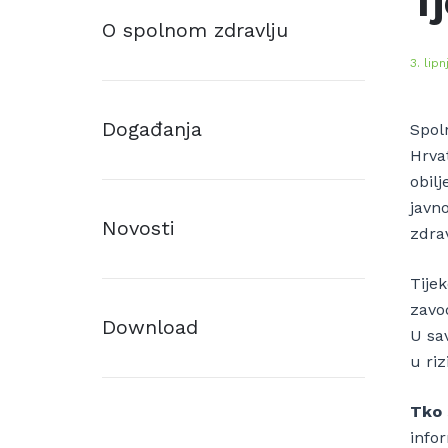
Tj
O spolnom zdravlju
3. lip
Događanja
Spol
Hrva
obil
javn
Novosti
zdra
Tije
zavo
Download
U sa
u riz
Tko 
info