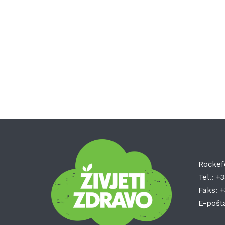
Rockef
Tel.:
+3
Faks:
+
E-pošt