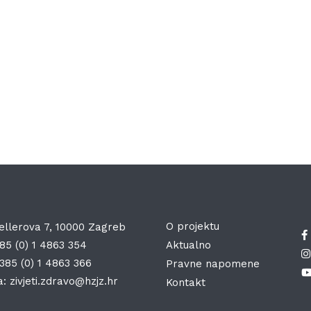
O projektu
ellerova 7, 10000 Zagreb
85 (0) 1 4863 354
Aktualno
385 (0) 1 4863 366
Pravne napomene
a:
zivjeti.zdravo@hzjz.hr
Kontakt