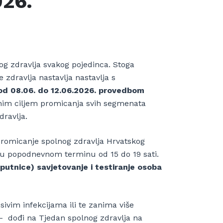
026.
og zdravlja svakog pojedinca. Stoga
zdravlja nastavlja nastavlja s
od 08.06. do 12.06.2026. provedbom
nim ciljem promicanja svih segmenata
ravlja.
promicanje spolnog zdravlja Hrvatskog
ja u popodnevnom terminu od 15 do 19 sati.
putnice) savjetovanje i testiranje osoba
sivim infekcijama ili te zanima više
– dođi na Tjedan spolnog zdravlja na