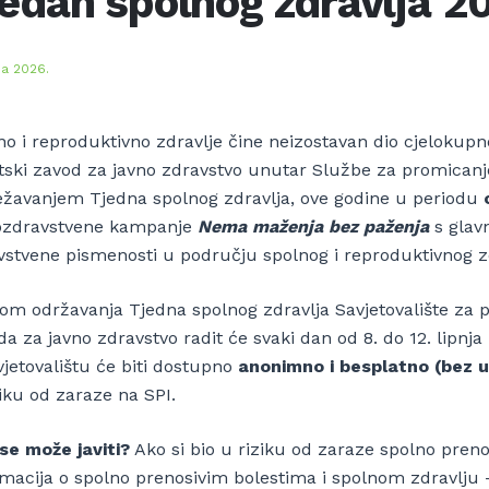
edan spolnog zdravlja 2
nja 2026.
no i reproduktivno zdravlje čine neizostavan dio cjelokupn
tski zavod za javno zdravstvo unutar Službe za promicanje 
ježavanjem Tjedna spolnog zdravlja, ove godine u periodu
ozdravstvene kampanje
Nema maženja bez paženja
s glav
vstvene pismenosti u području spolnog i reproduktivnog zd
kom održavanja Tjedna spolnog zdravlja Savjetovalište za 
da za javno zdravstvo radit će svaki dan od 8. do 12. lipn
vjetovalištu će biti dostupno
anonimno i besplatno (bez u
iku od zaraze na SPI.
se može javiti?
Ako si bio u riziku od zaraze spolno preno
rmacija o spolno prenosivim bolestima i spolnom zdravlju 