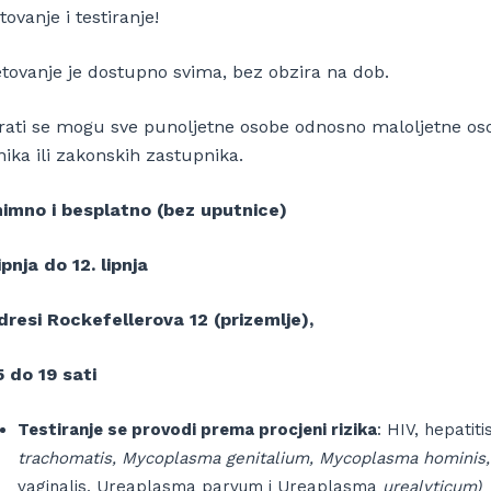
tovanje i testiranje!
etovanje je dostupno svima, bez obzira na dob.
irati se mogu sve punoljetne osobe odnosno maloljetne osob
ika ili zakonskih zastupnika.
imno i besplatno (bez uputnice)
ipnja do 12. lipnja
dresi Rockefellerova 12 (prizemlje),
5 do 19 sati
Testiranje se provodi prema procjeni rizika
: HIV, hepatitis
trachomatis, Mycoplasma genitalium, Mycoplasma hominis
vaginalis, Ureaplasma parvum i Ureaplasma
urealyticum)