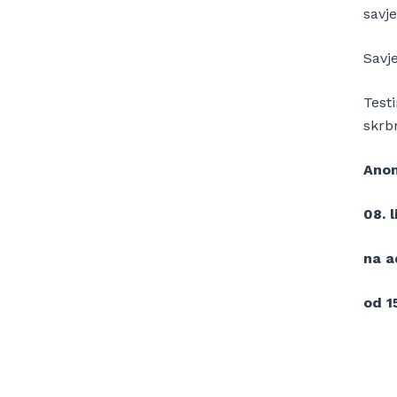
savje
Savj
Test
skrbn
Anon
08.
l
na a
od 1