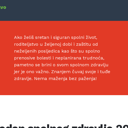
avo
Ako želiš sretan i siguran spolni život,
roditeljstvo u željenoj dobi i zaštitu od
neželjenih posljedica kao što su spolno
prenosive bolesti i neplanirana trudnoća,
pametno se brini o svom spolnom zdravlju
jer je ono važno. Znanjem čuvaj svoje i tuđe
zdravlje. Nema maženja bez paženja!