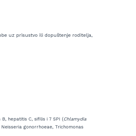
e uz prisustvo ili dopuštenje roditelja,
 B, hepatitis C, sifilis i 7 SPI (
Chlamydia
,
Neisseria gonorrhoeae, Trichomonas