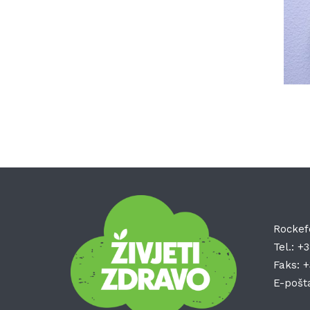
Rockef
Tel.:
+3
Faks:
+
E-pošt