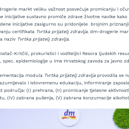
rogerie markt veliku važnost posvećuje promicanju i oču
ne inicijative sustavno promiče zdrave životne navike kako
dene inicijative zasigurno su pridonijele brojnim priznanj
vanju certifikata
Tvrtka prijatelj zdravlja
. dm-drogerie mark
la naziv
Tvrtka prijatelj zdravlja
.
ostač-Krilčić, prokuristici i voditeljici Resora ljudskih resu
, spec. epidemiologije u ime Hrvatskog zavoda za javno zd
ementacija modula
Tvrtka prijatelj zdravlja
provodila se na
azumijevalo i istovremenu edukaciju, informiranje zaposlen
t područja: (I) prehrana, (II) promicanje tjelesne aktivnosti
tu, (IV) zabrana pušenja, (V) zabrana konzumacije alkohola