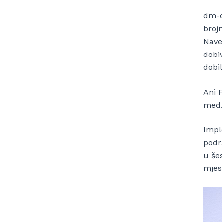
dm-d
broj
Nave
dobi
dobi
Ani F
med.
Impl
podr
u šes
mjes