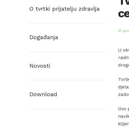
Tv
O tvrtki prijatelju zdravlja
ce
17. pr
Događanja
U ok
radn
Novosti
drog
Tvrt
djela
Download
zadov
Ovo 
navi
klije