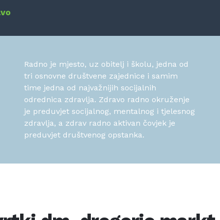
avo
Radno je mjesto, uz obitelj i školu, jedna od
tri osnovne društvene zajednice i samim
time jedna od najvažnijih socijalnih
odrednica zdravlja. Zdravo radno okruženje
je preduvjet socijalnog, mentalnog i tjelesnog
zdravlja, a zdrav radno aktivan čovjek je
preduvjet društvenog opstanka.