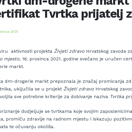
rtki dm-drogerie markt 
rtifikat Tvrtka prijatelj 
osinca 2021.
viru aktivnosti projekta
Živjeti zdravo
Hrvatskog zavoda za
o mjesto
, 16. prosinca 2021. godine svečano je uručen cert
erie markt.
ka dm-drogerie markt prepoznala je značaj promicanja zdrav
tnika, uključila se u projekt
Živjeti zdravo
Hrvatskog zavod
oljila sve potrebne kriterije za dobivanje naziva
Tvrtka pri
priznanje dodjeljuje se tvrtkama koje svojim zaposlenicim
ka, promiču zdravlje na radnom mjestu i iskazuju pozitivnu
nata te očuvanju okoliša.