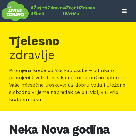
Skip
#ŽivjetiZdravo
#ŽivjetiZdravo
to
UŠkoli
UVrtiću
content
Tjelesno
zdravlje
Promjena kreće od Vas kao osobe – odluka o
promjeni životnih navika ne mora nužno opteretiti
Vaše mjesečne troškove; uz dobru volju i uloženo
slobodno vrijeme napredak će biti vidljiv u vrlo
kratkom roku!
Neka Nova godina