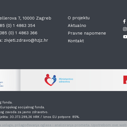
O projektu
ellerova 7, 10000 Zagreb
85 (0) 1 4863 354
Aktualno
385 (0) 1 4863 366
Pravne napomene
a:
zivjeti.zdravo@hzjz.hr
Kontakt
g fonda.
z Europskog socijalnog fonda.
kog zavoda za javno zdravstvo.
ojekta: 30.373.299,36 HRK / Iznos EU potpore: 85%.
 usluga, prilagođavanja oglasa i analiziranja prometa. Upotrebom ove web-