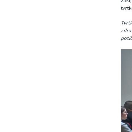
zaklj
tvrt
Tvrt
zdrav
potič