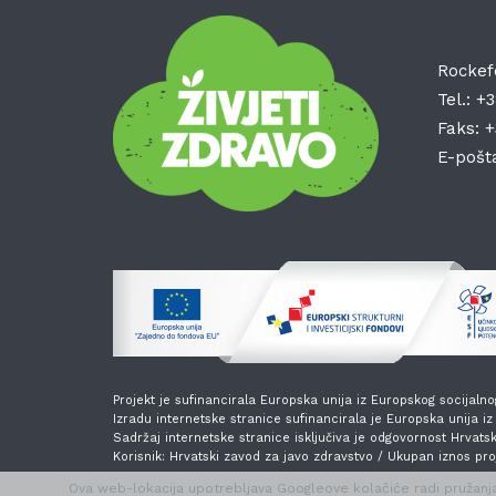
Rockef
Tel.:
+3
Faks:
+
E-pošt
Projekt je sufinancirala Europska unija iz Europskog socijalno
Izradu internetske stranice sufinancirala je Europska unija i
Sadržaj internetske stranice isključiva je odgovornost Hrvats
Korisnik: Hrvatski zavod za javo zdravstvo / Ukupan iznos pr
Ova web-lokacija upotrebljava Googleove kolačiće radi pružanja