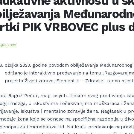
ukativne aktivnosti u s
bilježavanja Međunarodn
rtki PIK VRBOVEC plus d
ujka 2023.
ožujka 2023. godine povodom obilježavanja Međunarodnog 
održano je interaktivno predavanje na temu „Razgovarajm
projekta Živjeti zdravo, Element 4 – Zdravlje i radno mjest
ara Raguž Pečur, mag. psych. tijekom svog predavanja istak
logiji mozga, u iskustvima i očekivanjima muškaraca i žena
vljavanje, iskustva i mentalno zdravlje žena. Naglasak u p
mećaje žena koje se odnose na specifična razdoblja u živo
menopauza i menopauza itd. Na kraju predavanja napravlje