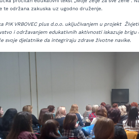
učka pročitan edukativni tekst „Moje želje za sve žene“. N
ke te održana zakuska uz ugodno druženje.
ka PIK VRBOVEC plus d.o.o. uključivanjem u projekt Živjet
stvo i održavanjem edukativnih aktivnosti iskazuje brigu o 
e svoje djelatnike da integriraju zdrave životne navike.