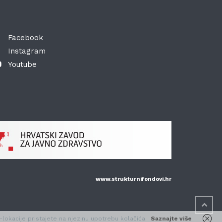
Facebook
Instagram
Youtube
www.strukturnifondovi.hr
lokacije pristajete na njezinu upotrebu kolačića.
Saznajte više