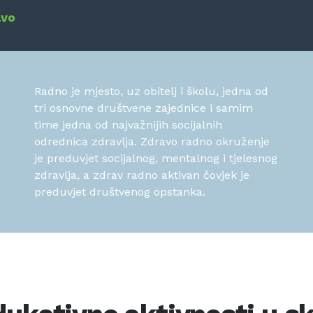
avo
Radno je mjesto, uz obitelj i školu, jedna od
tri osnovne društvene zajednice i samim
time jedna od najvažnijih socijalnih
odrednica zdravlja. Zdravo radno okruženje
je preduvjet socijalnog, mentalnog i tjelesnog
zdravlja, a zdrav radno aktivan čovjek je
preduvjet društvenog opstanka.