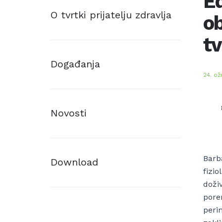
Ed
O tvrtki prijatelju zdravlja
o
tv
Događanja
24. ož
Novosti
Barb
Download
fizio
doži
pore
peri