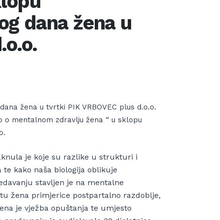
klopu
og dana žena u
.o.o.
dana žena u tvrtki PIK VRBOVEC plus d.o.o.
o o mentalnom zdravlju žena “ u sklopu
o.
nula je koje su razlike u strukturi i
 te kako naša biologija oblikuje
redavanju stavljen je na mentalne
tu žena primjerice postpartalno razdoblje,
na je vježba opuštanja te umjesto